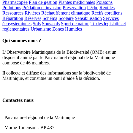
Pharmacopée
Plan de gestion
Plantes médicinales
Poissons
Pollutions
Prédation et invasion
Préservation
Pêche
Reptiles
Ressources
Rivières
Réchauffement climatique
Récifs coralliens
Répartition
Réserves
Schéma
Scolaire
Sensibilisation
Services
écosystémiques
Sols
Sous-sols
Sport de nature
Textes législatifs et
règlementaires
Urbanisme
Zones Humides
Qui sommes nous ?
L’Observatoire Martiniquais de la Biodiversité (OMB) est un
dispositif animé par le Parc naturel régional de la Martinique
composé de 46 membres.
Il collecte et diffuse des informations sur la biodiversité de
Martinique, et constitue un outil d’aide à la décision.
Contactez-nous
Parc naturel régional de la Martinique
Morne Tartenson - BP 437