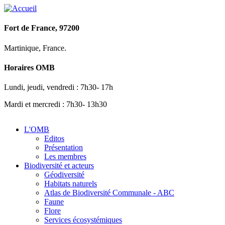
Fort de France, 97200
Martinique, France.
Horaires OMB
Lundi, jeudi, vendredi : 7h30- 17h
Mardi et mercredi : 7h30- 13h30
L'OMB
Editos
Présentation
Les membres
Biodiversité et acteurs
Géodiversité
Habitats naturels
Atlas de Biodiversité Communale - ABC
Faune
Flore
Services écosystémiques