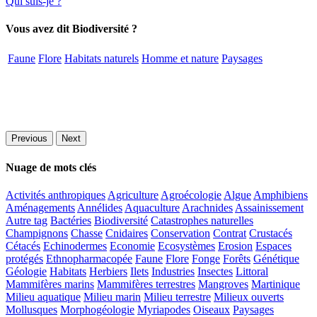
Qui suis-je ?
Vous avez dit Biodiversité ?
Faune
Flore
Habitats naturels
Homme et nature
Paysages
Previous
Next
Nuage de mots clés
Activités anthropiques
Agriculture
Agroécologie
Algue
Amphibiens
Aménagements
Annélides
Aquaculture
Arachnides
Assainissement
Autre tag
Bactéries
Biodiversité
Catastrophes naturelles
Champignons
Chasse
Cnidaires
Conservation
Contrat
Crustacés
Cétacés
Echinodermes
Economie
Ecosystèmes
Erosion
Espaces
protégés
Ethnopharmacopée
Faune
Flore
Fonge
Forêts
Génétique
Géologie
Habitats
Herbiers
Ilets
Industries
Insectes
Littoral
Mammifères marins
Mammifères terrestres
Mangroves
Martinique
Milieu aquatique
Milieu marin
Milieu terrestre
Milieux ouverts
Mollusques
Morphogéologie
Myriapodes
Oiseaux
Paysages