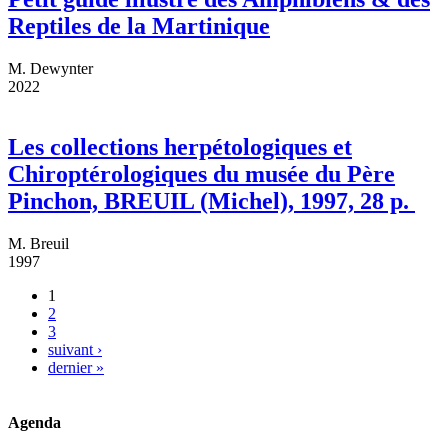
Reptiles de la Martinique
M. Dewynter
2022
Les collections herpétologiques et
Chiroptérologiques du musée du Père
Pinchon, BREUIL (Michel), 1997, 28 p.
M. Breuil
1997
1
2
Pages
3
suivant ›
dernier »
Agenda